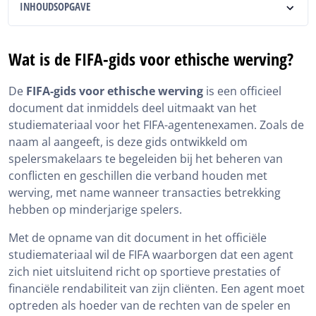
INHOUDSOPGAVE
Wat is de FIFA-gids voor ethische werving?
Wat is de FIFA-gids voor ethische werving?
Waaruit bestaat de FIFA-gids voor ethische werving?
De
FIFA-gids voor ethische werving
is een officieel
Wat u moet weten voordat u de FIFA-gids voor
document dat inmiddels deel uitmaakt van het
ethische werving leest
studiemateriaal voor het FIFA-agentenexamen. Zoals de
Belangrijke informatie over de FIFA-gids voor ethische
naam al aangeeft, is deze gids ontwikkeld om
werving
spelersmakelaars te begeleiden bij het beheren van
conflicten en geschillen die verband houden met
FIFA-gids voor ethische werving en voorbereiding op
het FIFA-examen
werving, met name wanneer transacties betrekking
hebben op minderjarige spelers.
Aanvullende bronnen bij de FIFA-gids voor ethische
werving
Met de opname van dit document in het officiële
studiemateriaal wil de FIFA waarborgen dat een agent
FIFA-gids voor ethische werving, samenvatting
zich niet uitsluitend richt op sportieve prestaties of
financiële rendabiliteit van zijn cliënten. Een agent moet
optreden als hoeder van de rechten van de speler en