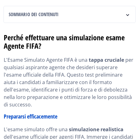
SOMMARIO DEI CONTENUTI
Perché effettuare una simulazione esame Agente
FIFA?
Perché effettuare una simulazione esame
Agente FIFA?
Cosa si trova negli simulazione esame procuratore
sportivo?
L'Esame Simulato Agente FIFA è una
tappa cruciale
per
Gli Esami Simulati Agente FIFA sono difficili?
qualsiasi aspirante agente che desideri superare
l'esame ufficiale della FIFA. Questo test preliminare
5 Consigli per Superare una simulazione esame
aiuta i candidati a familiarizzare con il formato
agente FIFA
dell'esame, identificare i punti di forza e di debolezza
Simulazione esame agente FIFA, in Breve
nella loro preparazione e ottimizzare le loro possibilità
di successo.
Prepararsi efficacemente
L'esame simulato offre una
simulazione realistica
dell'esame ufficiale per agenti FIFA. Immerge i candidati