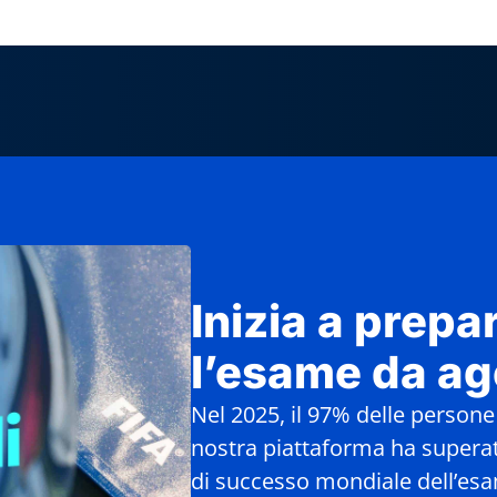
Inizia a prepar
l’esame da ag
Nel 2025, il 97% delle persone
nostra piattaforma ha superat
di successo mondiale dell’esa