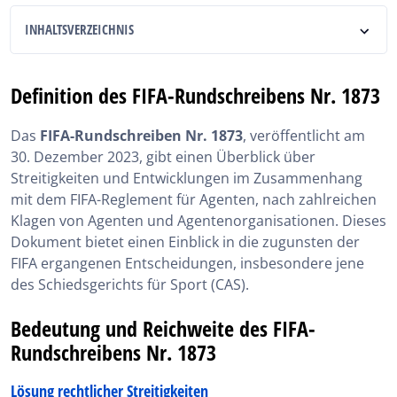
INHALTSVERZEICHNIS
Definition des FIFA-Rundschreibens Nr. 1873
Definition des FIFA-Rundschreibens Nr. 1873
Bedeutung und Reichweite des FIFA-Rundschreibens
Nr. 1873
Das
FIFA-Rundschreiben Nr. 1873
, veröffentlicht am
30. Dezember 2023, gibt einen Überblick über
Relevanz des FIFA-Rundschreibens Nr. 1873 für
Kandidaten der FIFA-Prüfung
Streitigkeiten und Entwicklungen im Zusammenhang
mit dem FIFA-Reglement für Agenten, nach zahlreichen
SportsAgent Institute unterstützt Sie beim
Klagen von Agenten und Agentenorganisationen. Dieses
Verständnis der rechtlichen Herausforderungen des
Rundschreibens 1873
Dokument bietet einen Einblick in die zugunsten der
FIFA ergangenen Entscheidungen, insbesondere jene
Das FIFA-Rundschreiben Nr. 1873 in Kürze
des Schiedsgerichts für Sport (CAS).
Bedeutung und Reichweite des FIFA-
Rundschreibens Nr. 1873
Lösung rechtlicher Streitigkeiten