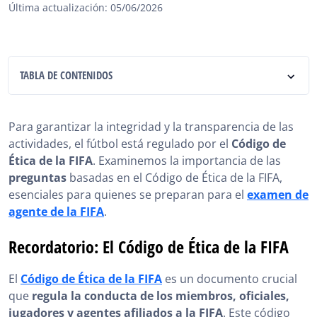
Última actualización: 05/06/2026
TABLA DE CONTENIDOS
Recordatorio: El Código de Ética de la FIFA
Para garantizar la integridad y la transparencia de las
¿Por qué realizar Preguntas del Código de Ética de la
actividades, el fútbol está regulado por el
Código de
FIFA para prepararse para el examen de agente FIFA?
Ética de la FIFA
. Examinemos la importancia de las
preguntas
basadas en el Código de Ética de la FIFA,
Ventajas de las Preguntas del Código de Ética de la
FIFA
esenciales para quienes se preparan para el
examen de
agente de la FIFA
.
Consejos para Tener Éxito en las Preguntas del Código
de Ética de la FIFA
Recordatorio: El Código de Ética de la FIFA
Tipos Comunes de Preguntas en el Código de Ética de
la FIFA
El
Código de Ética de la FIFA
es un documento crucial
que
regula la conducta de los miembros, oficiales,
Preguntas del Código de Ética de la FIFA, en Resumen
jugadores y agentes afiliados a la FIFA
. Este código