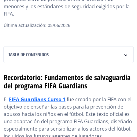
menores y los estándares de seguridad exigidos por la
FIFA.
Última actualización: 05/06/2026
TABLA DE CONTENIDOS
Recordatorio: Fundamentos de salvaguardia del
programa FIFA Guardians
Recordatorio: Fundamentos de salvaguardia
del programa FIFA Guardians
¿Por qué realizar Preguntas sobre los Fundamentos
de salvaguardia del programa FIFA Guardians para
preparar el examen de agente FIFA?
El
FIFA Guardians Curso 1
fue creado por la FIFA con el
objetivo de enseñar las bases para la prevención de
Ventajas de las Preguntas sobre los Fundamentos de
abusos hacia los niños en el fútbol. Este texto oficial es
salvaguardia del programa FIFA Guardians
una adaptación del programa FIFA Guardians, diseñado
Consejos para superar las Preguntas sobre los
especialmente para sensibilizar a los actores del fútbol,
Fundamentos de salvaguardia del programa FIFA
incluidos los futuros agentes de jugadores.