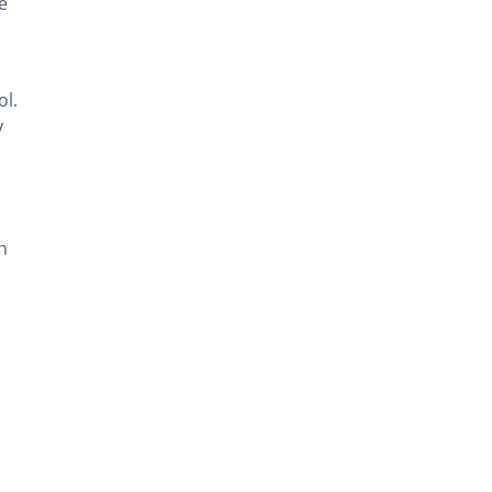
e
ol.
y
n