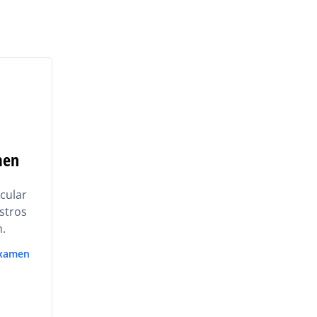
men
cular
estros
.
examen