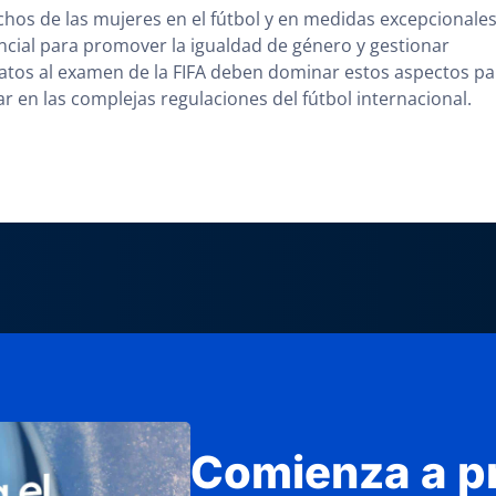
echos de las mujeres en el fútbol y en medidas excepcionale
encial para promover la igualdad de género y gestionar
idatos al examen de la FIFA deben dominar estos aspectos pa
 en las complejas regulaciones del fútbol internacional.
Comienza a p