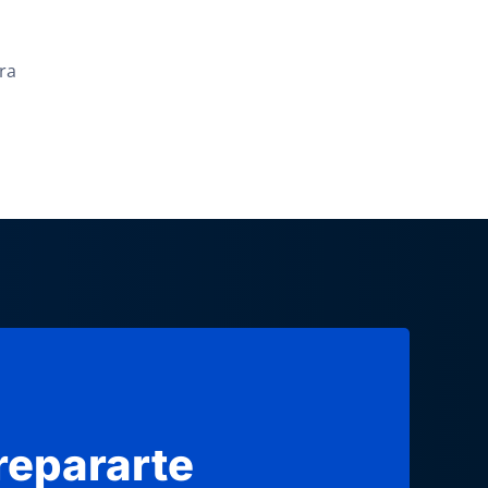
s
ra
repararte