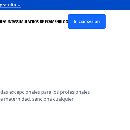
 gratuita →
PREGUNTAS
SIMULACROS DE EXAMEN
BLOG
Iniciar sesión
idas excepcionales para los profesionales
 de maternidad, sanciona cualquier