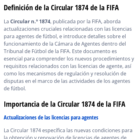
Definición de la Circular 1874 de la FIFA
Importancia de la Circular 1874 de la FIFA
La
Circular n.º 1874
, publicada por la FIFA, aborda
Relevancia de la Circular 1874 para los candidatos al
actualizaciones cruciales relacionadas con las licencias
examen de la FIFA
para agentes de fútbol, e introduce detalles sobre el
SportsAgent Institute te prepara para los requisitos
funcionamiento de la Cámara de Agentes dentro del
de licencia y procedimiento de la Circular 1874
Tribunal de Fútbol de la FIFA. Este documento es
esencial para comprender los nuevos procedimientos y
La Circular 1874 de la FIFA, en resumen
requisitos relacionados con las licencias de agente, así
como los mecanismos de regulación y resolución de
disputas en el marco de las actividades de los agentes
de fútbol.
Importancia de la Circular 1874 de la FIFA
Actualizaciones de las licencias para agentes
La Circular 1874 específica las nuevas condiciones para
la obtención y renovación de licencias de agentes de