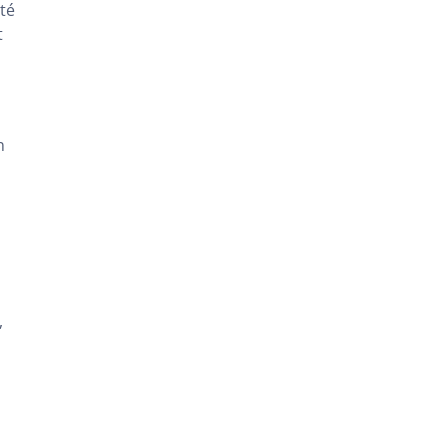
té
t
n
,