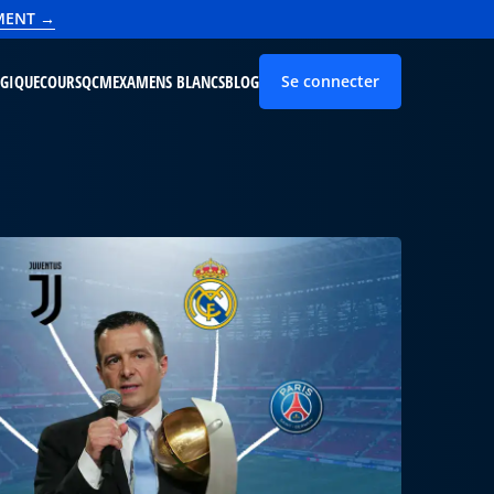
EMENT →
OGIQUE
COURS
QCM
EXAMENS BLANCS
BLOG
Se connecter