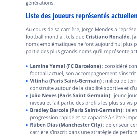
générations.
Liste des joueurs représentés actuell
Au cours de sa carrière, Jorge Mendes a représ
football mondial, tels que
Cristiano Ronaldo
,
J
noms emblématiques ne font aujourd’hui plus par
partie des plus grands noms qu’il représente ac
Lamine Yamal (FC Barcelone)
: considéré com
football actuel, son accompagnement s’inscri
Vitinha (Paris Saint-Germain)
: milieu de ter
construite autour de la stabilité sportive et d
João Neves (Paris Saint-Germain)
: jeune joue
niveau et fait partie des profils les plus suivi
Bradley Barcola (Paris Saint-Germain)
: tale
progression rapide et sa capacité à s’être im
Rúben Dias (Manchester City)
: défenseur cen
carrière s’inscrit dans une stratégie de perfo