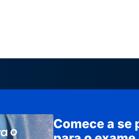
Comece a se 
para o exame