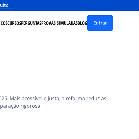
tuito →
ICOS
CURSOS
PERGUNTAS
PROVAS SIMULADAS
BLOG
Entrar
25. Mais acessível e justa, a reforma reduz as
eparação rigorosa