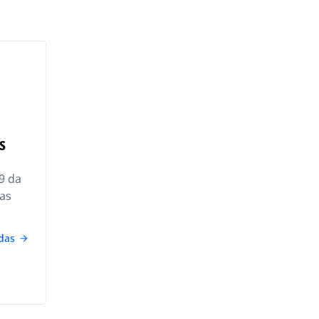
s
9 da
as
das