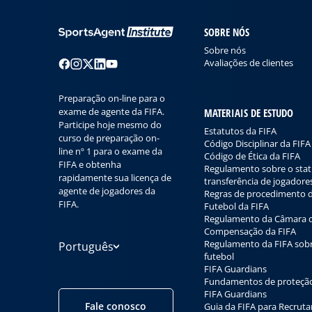
SOBRE NÓS
Sobre nós
Avaliações de clientes
Preparação on-line para o
exame de agente da FIFA.
MATERIAIS DE ESTUDO
Participe hoje mesmo do
Estatutos da FIFA
curso de preparação on-
Código Disciplinar da FIFA
line nº 1 para o exame da
Código de Ética da FIFA
FIFA e obtenha
Regulamento sobre o stat
rapidamente sua licença de
transferência de jogadore
agente de jogadores da
Regras de procedimento d
FIFA.
Futebol da FIFA
Regulamento da Câmara 
Compensação da FIFA
Regulamento da FIFA sobr
Português
futebol
FIFA Guardians
Fundamentos de proteçã
FIFA Guardians
Fale conosco
Guia da FIFA para Recrut