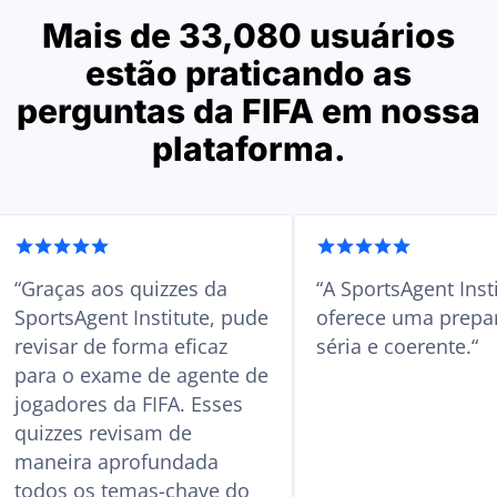
Mais de 33,080 usuários
estão praticando as
perguntas da FIFA em nossa
plataforma.
te
Graças aos quizzes da
A SportsAg
r
SportsAgent Institute, pude
oferece um
revisar de forma eficaz
séria e coe
para o exame de agente de
jogadores da FIFA. Esses
quizzes revisam de
maneira aprofundada
todos os temas-chave do