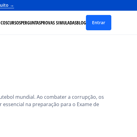
tuito →
ICOS
CURSOS
PERGUNTAS
PROVAS SIMULADAS
BLOG
Entrar
 futebol mundial. Ao combater a corrupção, os
ar essencial na preparação para o Exame de