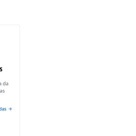
s
a da
as
das