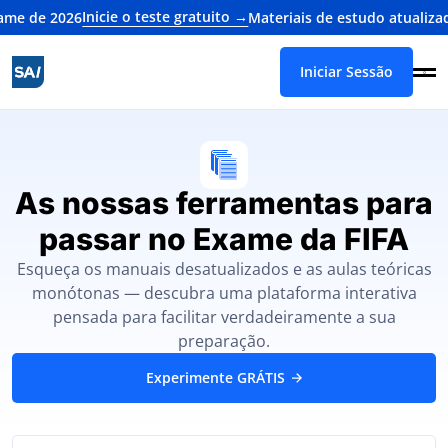
Inicie o teste gratuito →
 de 2026
Materiais de estudo atualizados
Iniciar Sessão
As nossas ferramentas para
passar no Exame da FIFA
Esqueça os manuais desatualizados e as aulas teóricas
monótonas — descubra uma plataforma interativa
pensada para facilitar verdadeiramente a sua
preparação.
Experimente GRÁTIS