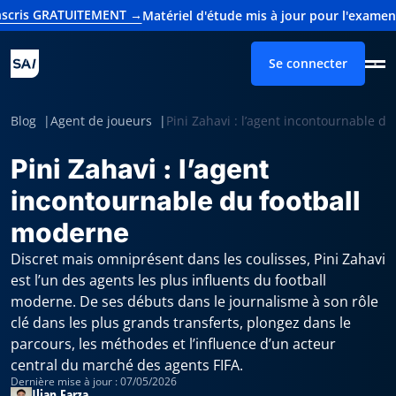
TEMENT →
Je m'i
Matériel d'étude mis à jour pour l'examen de 2026
Se connecter
Blog
Agent de joueurs
Pini Zahavi : l’agent incontournable d
Pini Zahavi : l’agent
incontournable du football
moderne
Discret mais omniprésent dans les coulisses, Pini Zahavi
est l’un des agents les plus influents du football
moderne. De ses débuts dans le journalisme à son rôle
clé dans les plus grands transferts, plongez dans le
parcours, les méthodes et l’influence d’un acteur
central du marché des agents FIFA.
Dernière mise à jour : 07/05/2026
Ilian Farza