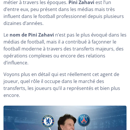
métier à travers les époques.
Pini Zahavi
est l’un
Joueurs associés à Pini Zahavi
d’entre eux, peu présent dans les médias mais très
influent dans le football professionnel depuis plusieurs
Quelle est l’agence de Pini Zahavi
dizaines d’années.
Pini Zahavi, une figure controversée mais
incontournable
Le
nom de Pini Zahavi
n’est pas le plus évoqué dans les
médias de football, mais il a contribué à façonner le
Le parcours de Pini Zahavi
football moderne à travers des transferts majeurs, des
opérations complexes ou encore des relations
Les questions fréquentes sur Pini Zahavi
d’influence.
Pini Zahavi, en résumé
Voyons plus en détail qui est réellement cet agent de
joueur, quel rôle il occupe dans le marché des
transferts, les joueurs qu’il a représentés et bien plus
encore.