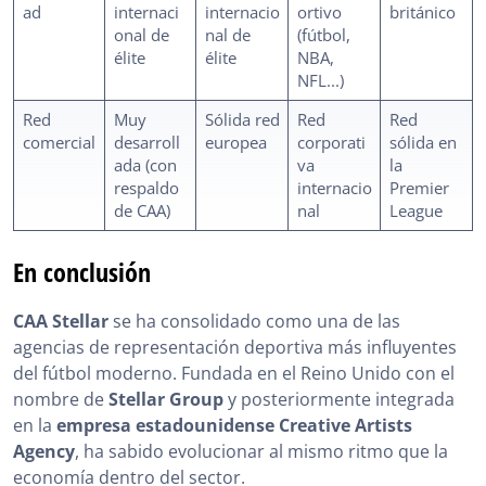
ad
internaci
internacio
ortivo
británico
onal de
nal de
(fútbol,
élite
élite
NBA,
NFL...)
Red
Muy
Sólida red
Red
Red
comercial
desarroll
europea
corporati
sólida en
ada (con
va
la
respaldo
internacio
Premier
de CAA)
nal
League
En conclusión
CAA Stellar
se ha consolidado como una de las
agencias de representación deportiva más influyentes
del fútbol moderno. Fundada en el Reino Unido con el
nombre de
Stellar Group
y posteriormente integrada
en la
empresa estadounidense Creative Artists
Agency
, ha sabido evolucionar al mismo ritmo que la
economía dentro del sector.