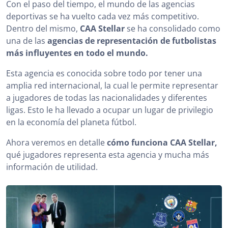
Con el paso del tiempo, el mundo de las agencias
¿De dónde viene la agencia CAA Stellar?
deportivas se ha vuelto cada vez más competitivo.
Dentro del mismo,
CAA Stellar
se ha consolidado como
¿Cuál es el modelo operativo de CAA Stellar?
una de las
agencias de representación de futbolistas
más influyentes en todo el mundo.
¿A qué jugadores representa CAA Stellar?
Esta agencia es conocida sobre todo por tener una
CAA Stellar en comparación con otras grandes
agencias
amplia red internacional, la cual le permite representar
a jugadores de todas las nacionalidades y diferentes
En conclusión
ligas. Esto le ha llevado a ocupar un lugar de privilegio
en la economía del planeta fútbol.
Ahora veremos en detalle
cómo funciona CAA Stellar,
qué jugadores representa esta agencia y mucha más
información de utilidad.