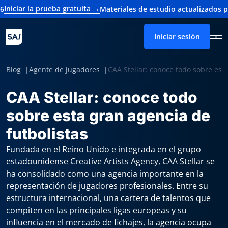
ba gratuita →
Materiales de estudio actualizados para el examen d
Iniciar sesión
Blog
Agente de jugadores
CAA Stellar: conoce todo sobre esta
CAA Stellar: conoce todo
sobre esta gran agencia de
futbolistas
Fundada en el Reino Unido e integrada en el grupo
estadounidense Creative Artists Agency, CAA Stellar se
ha consolidado como una agencia importante en la
representación de jugadores profesionales. Entre su
estructura internacional, una cartera de talentos que
compiten en las principales ligas europeas y su
influencia en el mercado de fichajes, la agencia ocupa