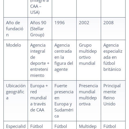
CAA –
USA)
Año de
Años 90
1996
2002
2008
fundació
(Stellar
n
Group)
Modelo
Agencia
Agencia
Grupo
Agencia
integral
centrada
multidep
especializ
de
en la
ortivo
ada en
deporte +
figura del
mundial
fútbol
entreteni
agente
británico
miento
Ubicación
Europa +
Fuerte
Presencia
Principal
geográfic
red
presencia
mundial
mente
a
mundial
en
multidep
Reino
a través
Europa y
ortiva
Unido
de CAA
Sudaméri
ca
Especialid
Fútbol
Fútbol
Multidep
Fútbol